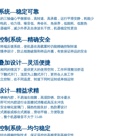
系统—稳定可靠
体的三轴偏心平衡驱动，高转速、高承载，运行平滑安静，耗能少
刷电机，动力强、噪音低、寿命长、免保养，低能耗、低散热
波器磁环，减少外界及自身波长干扰，机器稳定性更佳
控制系统—精确安全
度终端反馈系统，使机器在高载重时仍能精确控制转速
启慢停设计，防止细胞破裂和样品外溅，有效保证样品的安全
叠加设计—灵活便捷
积相同的情况下，提供更大的使用空间，工作环境整洁舒适
为下翻式开门，顶层为上翻式开门，更符合人体工学
独立控制，在不同温度、转速下同时运转或单独运转
设计—精益求精
不锈钢内腔，不易滋生细菌，高湿防锈、防冷凝水
板即可对内腔进行全面擦拭消毒或高压水冲洗
层安全钢化玻璃门，隔热性能良好，热防雾设计
拉式摇板或移出式摇板，滑动平稳，方便取放
，整个机器噪音不大于 55dB
控制系统—均匀稳定
控制结合模糊控制技术，保证温控的高精度和高稳定性