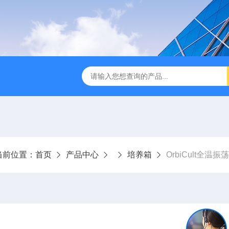
第3代垂直流超净工作台
Powdermax PW1-3A1粉末样品称量柜
当前位置：
首页
产品中心
培养箱
OrbiCult全温