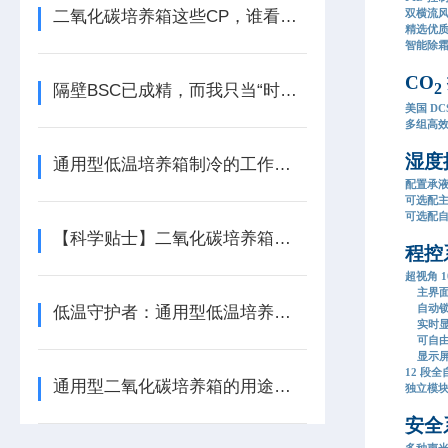
二氧化碳培养箱这些CP，谁看了不说一句好配！
双横流
精选优
智能除
CO
2
隔壁BSC已成精，而我只当“时髦精”---二氧化碳培养箱的自白
美国 D
多组高
湿度
通用型低温培养箱制冷的工作原理
配置承
可选配
可选配
【科学贴士】二氧化碳培养箱过滤器如何确定更换周期
程控
超视角 
主界面
自动锁
低温守护者：通用型低温培养箱——生命科学的“时间胶囊”
实时显
可自由
显示屏
12 段
通用型二氧化碳培养箱的用途介绍
独立模
安全
多种声