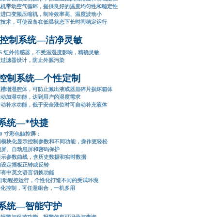
风机带动空气循环，提供良好的温度均匀性和稳定性
质进口变频压缩机，制冷效率高、温度波动小
霜技术，可使设备在低温状态下长时间稳定运行
控制系统—洁净灵敏
CS 红外传感器，不受温湿度影响，精确灵敏
效过滤器设计，防止外源污染
控制系统—个性定制
液槽增湿腔体，可防止溅出液或器皿碎片损坏箱体
主动加湿功能，达到用户的湿度需求
自动补水功能，低于安全液位时可自动补充液体
系统—*快捷
10 寸彩色触控屏：
模块化显示控制参数和不同功能，操作更轻松
屏、自动息屏和密码保护
示参数曲线，含历史数据和实时数据
设定摇板正转或反转
有中英文语言切换功能
全自动程控运行，个性化打造不同的受试环境
块化控制，可任意组合，一机多用
系统—智能守护
光报警与保护功能，报警信息可记录与查询