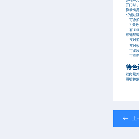
开门时
异常情
*的数据
可存贮连
7 天
有 US
可选配远
实时监
实时收
可多段
可在电
特色
双向紫
照明和
上