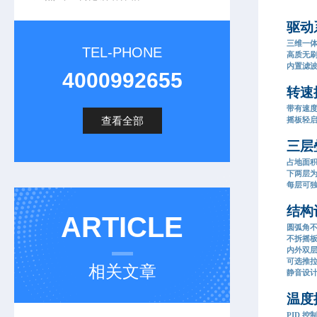
驱动
三维一
TEL-PHONE
高质无
内置滤
4000992655
转速
带有速
查看全部
摇板轻
三层
占地面
下两层
每层可
结构
ARTICLE
圆弧角
不拆摇
内外双
可选推
相关文章
静音设计
温度
PID 