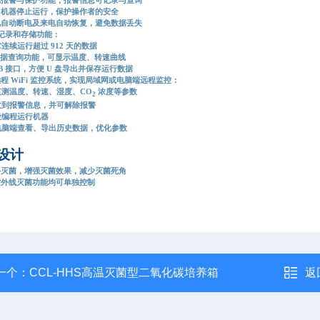
，机器停止运行，保护操作者的安全
况自动断电及来电自动恢复，避免数据丢失
记录和存储功能：
续运行超过 912 天的数据
数据查询功能，可显示温度、转速曲线
B 接口，方便 U 盘导出并保存运行数据
程 WiFi 监控系统，实现局域网或电脑端远程监控：
测温度、转速、湿度、CO
浓度等参数
2
到报警信息，并可解除报警
编程运行机器
脑端查看、导出历史数据，优化参数
设计
外灭菌，增强灭菌效果，减少灭菌死角
紫外线灭菌功能均可单独控制
一个：
CCL-HHS高温灭菌型二氧化碳培养箱
返