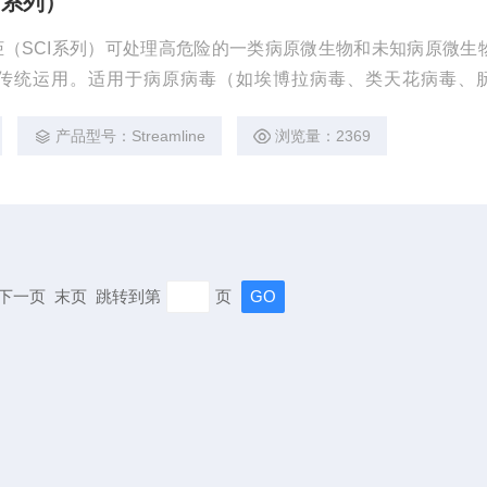
I系列）
生物安全柜（SCI系列）可处理高危险的一类病原微生物和未知病原微生
传统运用。适用于病原病毒（如埃博拉病毒、类天花病毒、
孢杆菌、布鲁氏菌等）、真菌（粗球孢子菌、马皮疽组织胞浆菌
产品型号：Streamline
浏览量：2369
面具有高危险度的操作，能对实验室操作人员，样品和环境提供
页 下一页 末页 跳转到第
页