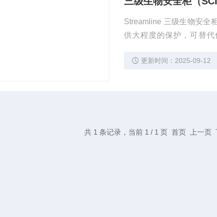
三级生物安全柜（SC
Streamline 三级
供大程度的保护，可替代
等）、病原细菌（炭疽芽
更新时间：2025-09-12
及重组遗传基因等试验方
的保护。
共 1 条记录，当前 1 / 1 页 首页 上一