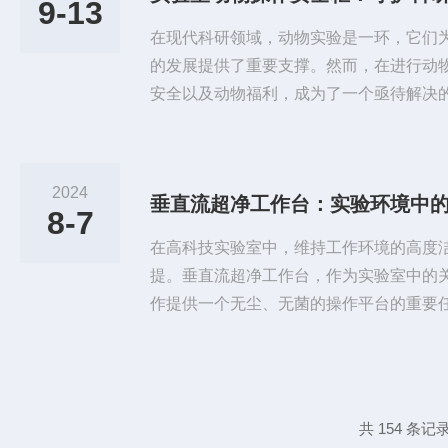
9-13
安全柜的外观是否有损坏，确认...
在现代科研领域，动物实验是一环，它们
的发展提供了重要支撑。然而，在进行动
安全以及动物福利，成为了一个亟待解决
应运而生，它不仅为科研人员提供了一个
的顺利进行提供了有力保障。实验室动物
实验的防护设备，它通过特定的设计和结
2024
垂直流超净工作台：实验环境中
物、尘埃等污染物的有效隔离。该安全柜
8-7
具有耐腐蚀、易清洁等特点，确保了实...
在高科技实验室中，维持工作环境的高度
提。垂直流超净工作台，作为实验室中的
作提供一个无尘、无菌的操作平台的重要
理和结构，确保了实验样品的纯净与安全
科学、半导体制造等领域。它的核心在于其
台顶部经过高效过滤后，以层流状态自上
通过工作台前侧的格栅流入室内。这种设
共 154 条记录
能有效避免工作中产生的尘埃和微...