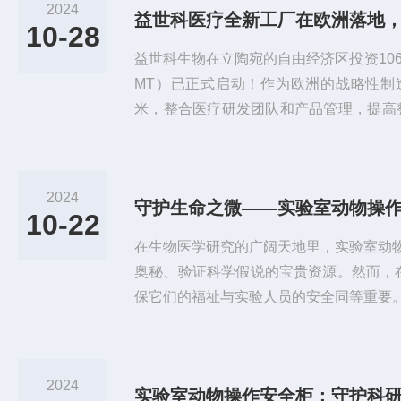
2024
10-28
益世科生物在立陶宛的自由经济区投资10
MT）已正式启动！作为欧洲的战略性制造
米，整合医疗研发团队和产品管理，提高
T工厂采用自动化及全新工程设计，可实
有展厅、会议室和研讨办公等区域，满足
为服务工程师、分销商和潜在客户举办培训
2024
厂现已成为欧盟共同体内一个重要的制造
10-22
率。工厂通过支持研发、优化...
在生物医学研究的广阔天地里，实验室动
奥秘、验证科学假说的宝贵资源。然而，在
保它们的福祉与实验人员的安全同等重要
这一过程中的关键设施，其正确使用与维
畜共健康。本文将深入剖析实验室动物操
事项，旨在构建一个既高效又人道的科研
2024
柜的正确打开方式1.设备检查与准备-全