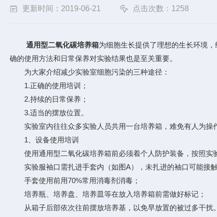
更新时间：2019-06-21
点击次数：1258
通用型二氧化碳培养箱
为细胞生长提供了理想的生长环境，
确的使用方法和日常保养对实验结果也是至关重要。
为大家介绍减少实验室细胞污染的三种途径：
1.正确的使用培训；
2.持续的日常保养；
3.适当的摆放位置。
实验室内往往众多实验人员共用一台培养箱，难免有人为操作
1、设备使用培训
使用通用型二氧化碳培养箱前必须着个人防护装备，按照实验室
实验服袖口需扎进手套内（如图A），未扎进的袖口可能接触到
手套使用前用70%常用消毒剂消毒；
培养瓶、培养盘、培养皿等在放入培养箱前需做好标记；
从箱子后部依次往前摆放培养基，以免早放置的被过多干扰