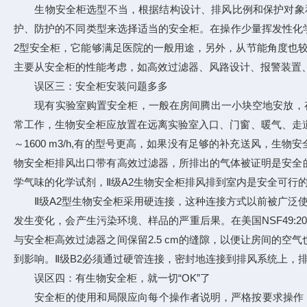
生物安全柜选型不当，根据结构设计、排风比例和保护对象和程
护、防护的不同类型来选择适当的安全柜。在操作少量挥发性化学
2型安全柜，它能够满足医院的一般用途，另外，从节能角度也较
主要从安全柜的性能考虑，如高效过滤器、风路设计、报警装置
误区三：安全柜安装问题多多
现有实验室购置安全柜，一般在房间腾出一小块空地安放，存在问
常工作，生物安全柜应放置在远离实验室入口、门窗、暖气、走道，避
～1600 m3/h,有的型号更高，如果没有足够的补充送风，
物安全柜排风出口带有高效过滤器，所排出的气体被证明是安全
学气味的化学试剂，Ⅱ级A2生物安全柜排风排到室内是安全可行
Ⅱ级A2型生物安全柜采用硬连接，这种连接方式以前被广泛使
发生变化，会产生污染环境、样品的严重后果。在美国NSF49:
与安全柜高效过滤器之间保留2.5 cm的缝隙，以便让房间的
到影响。Ⅱ级B2必须通过硬管连接，密封地连接到排风系统上，
误区四：有生物安全柜，就一切“OK”了
安全柜的使用和局限应向每个操作者说明，严格按要求操作，如