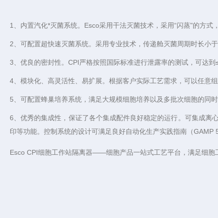
1、内置汽化*灭菌系统。Esco采用
干法灭菌技术，采用“闪蒸"的方式
2、可配置超快速灭菌系统。采用专业
技术，传递舱灭菌周期时长小于
3、优良的密封性。CPI严格按照国际标准进行泄露率的测试，可达到≤
4、模块化、高灵活性、易扩展。根据客户实际工艺需求，可以任意
5、可配置蜂巢培养系统，满足大规模细胞培养以及多批次细胞的同
6、优秀的集成性，保证了各个集成配件良好稳定的运行。可集成离
印等功能。控制系统的设计可满足良好自动化生产实践指南（GAMP 5)，
Esco CPI细胞工作站隔离器——细胞产品一站式工艺平台，满足