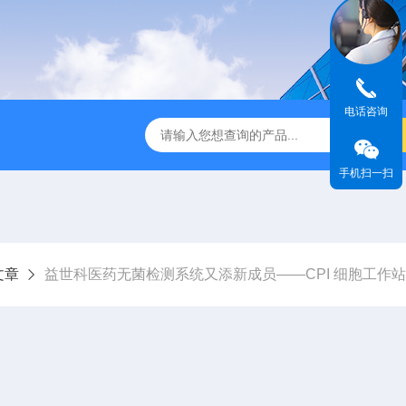
电话咨询
第3代垂直流超净工作台
Powdermax PW1-3A1粉末样品称量柜
手机扫一扫
文章
益世科医药无菌检测系统又添新成员——CPI 细胞工作