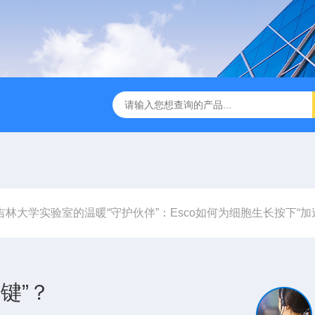
第3代垂直流超净工作台
Powdermax PW1-3A1粉末样品称量柜
吉林大学实验室的温暖“守护伙伴”：Esco如何为细胞生长按下“加
键”？