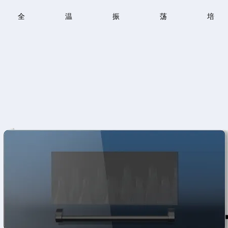
biCult 系