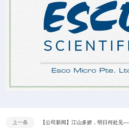
上一条
【公司新闻】江山多娇，明日何处见——