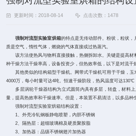
强制对流型实验室烘箱的结构设
更新时间：2018-08-14
点击次数：1478
强制对流型实验室烘箱
的特点是无传动部件。粉状，粒状，
质是空气，惰性气体，燃烧的气体直接或过热蒸汽。
该方法使热风与物料直接接触，热侧拆卸水。关键是提高材料
种干燥方法干燥率高，设备投资少，但热效率低，以下是对流干
其他类似的结构箱型干燥机。网带式干燥机可用于干燥，玉
4000万，每小时量可达4吨。恒速干燥阶段，热风温度可达130℃
多层涡轮干燥器结构为立式圆筒内具有多层，转盘，材料上层
量，提高热效率和干燥速率。但是，本装置不易清洁，以多品种
强制对流型实验室烘箱结构设置：
1、外壳冷轧钢板静电喷塑，内胆不锈钢
2、隔热层：超细玻璃棉及硬质聚胺脂
3、加热器：品级不锈钢翅片加热器