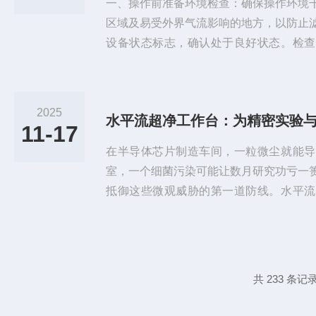
一、操作前准备环境检查：确保操作环境
区域及易受外界气流影响的地方，以防止
设备状态标志，确认处于良好状态。检查
牢、接线松动、漏电等情况，确保开关动
塞，必要时进行更换。检查紫外灯、照明
消毒准备：提前30-60分钟打开紫外线
2025
水平流超净工作台：为精密实验
以处理净化工作区内工作台表面积累的微生
11-17
工具（包括镊子、移液枪等）及...
在半导体芯片制造车间，一粒微尘就能导
室，一个细菌污染可能让数月研究功亏一
抵御这些微观威胁的第一道防线。水平流
备，它通过创造局部百级洁净环境，为精
间。不同于生物安全柜，它的核心设计目
水平单向气流形成正压差保护区，成为现
施。核心工作原理基于空气层流技术。设
共 233 条记录
过滤器初滤，去除较大颗粒物；然后由风机.