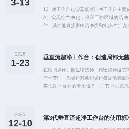
3-13
1.洁净工作台过滤器概述洁净工作台主要依
A）实现空气净化，保证工作区域的洁净
件，其性能直接影响洁净度和实验/生产安
器）过滤效率：对0.3μm粒子≥99.97%
滤效率：对0.12μm粒子≥99.999%过
要定期维护和检测。2.过滤器维护2.1
2026
垂直流超净工作台：创造局部无菌
是否积尘、破损或变形检查密封圈是否老化
1-23
在细胞操作、微生物接种、精密仪器组装
产环节中，为操作对象和操作者提供双重
实现这一目标的专用设备，而其中垂直流
计，成为生物安全实验室、医疗检验室、
之一。它像一道持续不断的“洁净空气幕”
护的无尘无菌空间。一、气流原理：垂直
2025
第3代垂直流超净工作台的使用标
核心原理是利用高效空气过滤器（HEPAFi
12-10
定、洁净的气流区域。根...