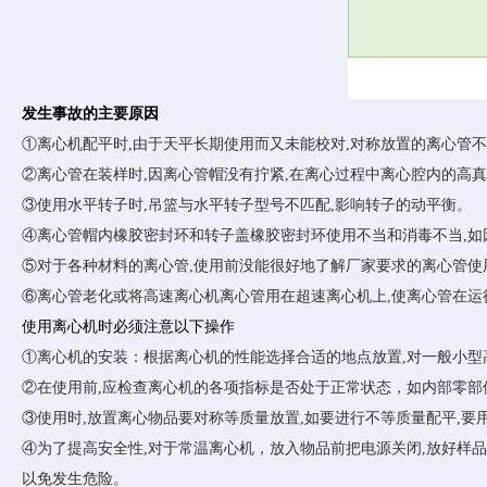
发生事故的主要原因
①离心机配平时,由于天平长期使用而又未能校对,对称放置的离心管不
②离心管在装样时,因离心管帽没有拧紧,在离心过程中离心腔内的高
③使用水平转子时,吊篮与水平转子型号不匹配,影响转子的动平衡。
④离心管帽内橡胶密封环和转子盖橡胶密封环使用不当和消毒不当,如
⑤对于各种材料的离心管,使用前没能很好地了解厂家要求的离心管使
⑥离心管老化或将高速离心机离心管用在超速离心机上,使离心管在运
使用离心机时必须注意以下操作
①离心机的安装：根据离心机的性能选择合适的地点放置,对一般小型
②在使用前,应检查离心机的各项指标是否处于正常状态，如内部零部
③使用时,放置离心物品要对称等质量放置,如要进行不等质量配平,
④为了提高安全性,对于常温离心机，放入物品前把电源关闭,放好样品
以免发生危险。